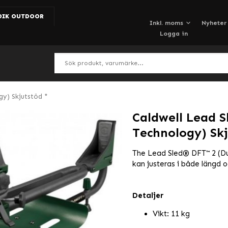
DIK OUTDOOR
Nyheter
Logga in
y) Skjutstöd *
Caldwell Lead S
Technology) Skj
The Lead Sled® DFT™ 2 (Du
kan justeras i både längd oc
Detaljer
Vikt: 11 kg