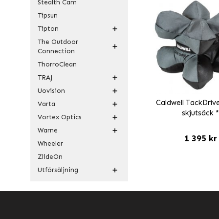
Stealth Cam
Tipsun
Tipton
The Outdoor
Connection
ThorroClean
TRAJ
Uovision
Caldwell TackDriv
Varta
skjutsäck 
Vortex Optics
Warne
1 395 kr
Wheeler
ZlideOn
Utförsäljning