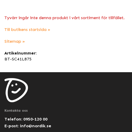
Tyvärr ingår inte denna produkt i vårt sortiment för tillfället.
Till butikens startsida »
Sitemap »
Artikelnummer:
BT-SC41L875
Kontakta oss
Telefon: 0950-120 00
E-post:
info@nordik.se