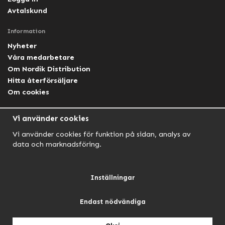
Avtalskund
Information
Nyheter
Våra medarbetare
Om Nordik Distribution
Hitta återförsäljare
Om cookies
Följ oss
Vi använder cookies
Facebook Nordik
Vi använder cookies för funktion på sidan, analys av
Facebook Lightforce Sweden
data och marknadsföring.
YouTube
Instagram
Inställningar
Endast nödvändiga
NORDIK AUTOMOTIVE
NORDIK HUNT
NORDIK OUTDOOR