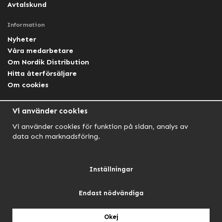
Avtalskund
Information
Nyheter
Våra medarbetare
Om Nordik Distribution
Hitta återförsäljare
Om cookies
Följ oss
Vi använder cookies
Facebook Nordik
Vi använder cookies för funktion på sidan, analys av
Facebook Lightforce Sweden
data och marknadsföring.
YouTube
Instagram
Inställningar
Endast nödvändiga
NORDIK AUTOMOTIVE
NORDIK HUNT
NORDIK OUTDOOR
Okej