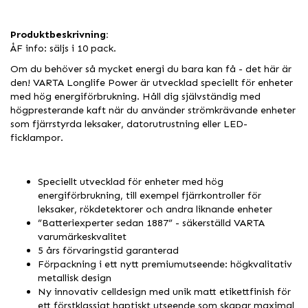
Produktbeskrivning:
ÅF info: säljs i 10 pack.
Om du behöver så mycket energi du bara kan få - det här är
den! VARTA Longlife Power är utvecklad speciellt för enheter
med hög energiförbrukning. Håll dig självständig med
högpresterande kaft när du använder strömkrävande enheter
som fjärrstyrda leksaker, datorutrustning eller LED-
ficklampor.
Speciellt utvecklad för enheter med hög
energiförbrukning, till exempel fjärrkontroller för
leksaker, rökdetektorer och andra liknande enheter
”Batteriexperter sedan 1887” - säkerställd VARTA
varumärkeskvalitet
5 års förvaringstid garanterad
Förpackning i ett nytt premiumutseende: högkvalitativ
metallisk design
Ny innovativ celldesign med unik matt etikettfinish för
ett förstklassigt haptiskt utseende som skapar maximal