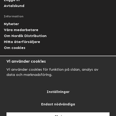
Avtalskund
Information
Nyheter
Våra medarbetare
Om Nordik Distribution
Hitta återförsäljare
Om cookies
Följ oss
Vi använder cookies
Facebook Nordik
Vi använder cookies för funktion på sidan, analys av
Facebook Lightforce Sweden
data och marknadsföring.
YouTube
Instagram
Inställningar
Endast nödvändiga
NORDIK AUTOMOTIVE
NORDIK HUNT
NORDIK OUTDOOR