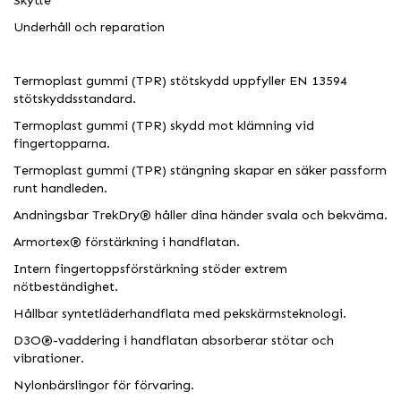
Skytte
Underhåll och reparation
Termoplast gummi (TPR) stötskydd uppfyller EN 13594
stötskyddsstandard.
Termoplast gummi (TPR) skydd mot klämning vid
fingertopparna.
Termoplast gummi (TPR) stängning skapar en säker passform
runt handleden.
Andningsbar TrekDry® håller dina händer svala och bekväma.
Armortex® förstärkning i handflatan.
Intern fingertoppsförstärkning stöder extrem
nötbeständighet.
Hållbar syntetläderhandflata med pekskärmsteknologi.
D3O®-vaddering i handflatan absorberar stötar och
vibrationer.
Nylonbärslingor för förvaring.