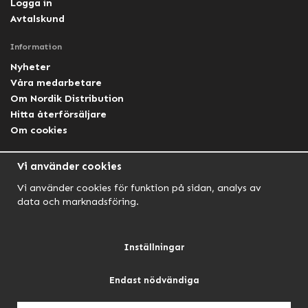
Logga in
Avtalskund
Information
Nyheter
Våra medarbetare
Om Nordik Distribution
Hitta återförsäljare
Om cookies
Följ oss
Vi använder cookies
Facebook Nordik
Vi använder cookies för funktion på sidan, analys av
Facebook Lightforce Sweden
data och marknadsföring.
YouTube
Instagram
Inställningar
Endast nödvändiga
NORDIK AUTOMOTIVE
NORDIK HUNT
NORDIK OUTDOOR