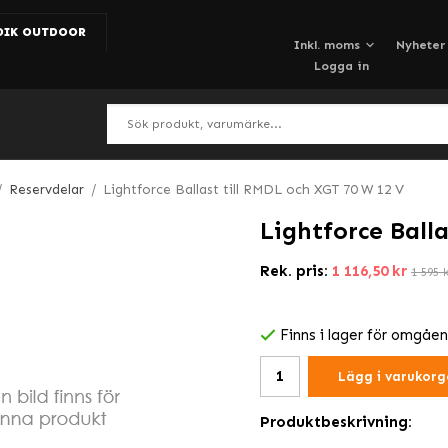
DIK OUTDOOR
Nyheter
Logga in
/
Reservdelar
/
Lightforce Ballast till RMDL och XGT 70 W 12 V
Lightforce Ball
Rek. pris:
1 116,50 kr
1 595 
Finns i lager för omgåe
Lägg i varukorg
Produktbeskrivning: