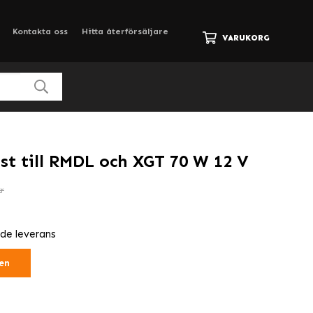
Kontakta oss
Hitta återförsäljare
VARUKORG
ast till RMDL och XGT 70 W 12 V
kr
nde leverans
en