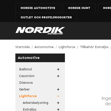
NORDIK AUTOMOTIVE
NORDIK HUNT
NOR
OUTLET OCH PROFILPRODUKTER
Startsida
/
Automotive
/
Lightforce
/
Tillbehör Extraljus
Automotive
Ballistol
Casström
Dianova
Gerber
Lightforce
Arbetsbelysning
Extraljus