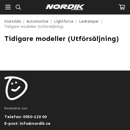
Startsida
/
Automotive
/
Lightforce
/
Ledramper
/
Tidigare modeller (Utförsäljning)
Tidigare modeller (Utförsäljning)
Kontakta oss
Telefon: 0950-120 00
E-post:
info@nordik.se