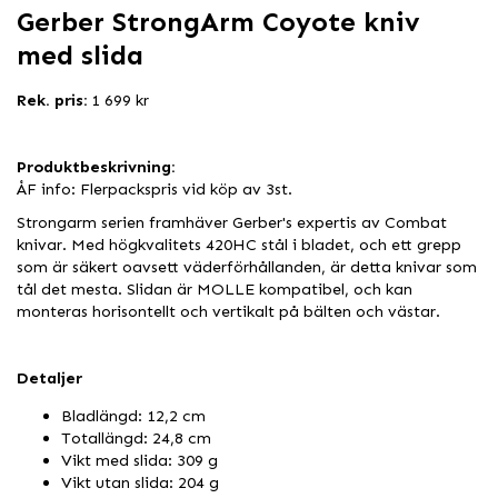
Gerber StrongArm Coyote kniv
med slida
Rek. pris:
1 699 kr
Produktbeskrivning:
ÅF info: Flerpackspris vid köp av 3st.
Strongarm serien framhäver Gerber's expertis av Combat
knivar. Med högkvalitets 420HC stål i bladet, och ett grepp
som är säkert oavsett väderförhållanden, är detta knivar som
tål det mesta. Slidan är MOLLE kompatibel, och kan
monteras horisontellt och vertikalt på bälten och västar.
Detaljer
Bladlängd: 12,2 cm
Totallängd: 24,8 cm
Vikt med slida: 309 g
Vikt utan slida: 204 g