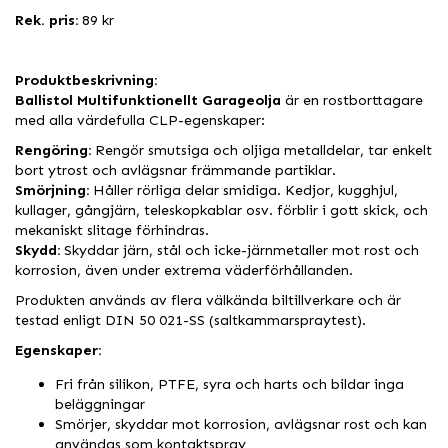
Rek. pris:
89 kr
Produktbeskrivning:
Ballistol Multifunktionellt Garageolja
är en rostborttagare
med alla värdefulla CLP-egenskaper:
Rengöring:
Rengör smutsiga och oljiga metalldelar, tar enkelt
bort ytrost och avlägsnar främmande partiklar.
Smörjning:
Håller rörliga delar smidiga. Kedjor, kugghjul,
kullager, gångjärn, teleskopkablar osv. förblir i gott skick, och
mekaniskt slitage förhindras.
Skydd:
Skyddar järn, stål och icke-järnmetaller mot rost och
korrosion, även under extrema väderförhållanden.
Produkten används av flera välkända biltillverkare och är
testad enligt DIN 50 021-SS (saltkammarspraytest).
Egenskaper:
Fri från silikon, PTFE, syra och harts och bildar inga
beläggningar
Smörjer, skyddar mot korrosion, avlägsnar rost och kan
användas som kontaktspray