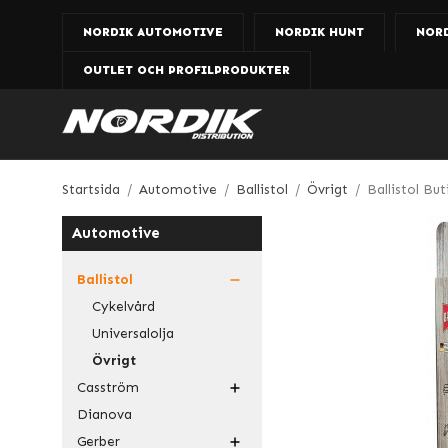
NORDIK AUTOMOTIVE
NORDIK HUNT
NOR
OUTLET OCH PROFILPRODUKTER
Startsida
/
Automotive
/
Ballistol
/
Övrigt
/
Ballistol Bu
Automotive
Ballistol
Cykelvård
Universalolja
Övrigt
Casström
Dianova
Gerber