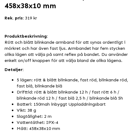
458x38x10 mm
Rek. pris:
319 kr
Produktbeskrivning:
Rött och blått blinkande armband för att synas ordentligt i
mörkret och har även fast ljus. Armbandet har fem stycken
olika lägen att välja på samt reflex på bandet. Du använder
enkelt on/off knappen för att välja bland de olika lägena.
Detaljer:
5 lägen: rött & blått blinkande, fast röd, blinkande röd,
fast blå, blinkande blå
Drifttid: rött & blått blinkande 12 h / fast rött 6 h /
blinkande röd 12 h / fast blå 2,5 h / blinkande blå 5h
Batteri: 150mah inbyggt Uppladdningsbart
Vikt: 38 g
Slagtålighet: 2 m
Vattentäthet: IPX-4
Mått: 458x38x10 mm