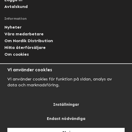
Avtalskund
Information
Nyheter
Våra medarbetare
Om Nordik Distribution
Hitta återförsäljare
Om cookies
Följ oss
Vi använder cookies
Facebook Nordik
Vi använder cookies för funktion på sidan, analys av
Facebook Lightforce Sweden
data och marknadsföring.
YouTube
Instagram
Inställningar
Endast nödvändiga
NORDIK AUTOMOTIVE
NORDIK HUNT
NORDIK OUTDOOR