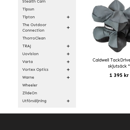
Stealth Cam
Tipsun
Tipton
The Outdoor
Connection
ThorroClean
TRAJ
Uovision
Caldwell TackDriv
Varta
skjutsäck 
Vortex Optics
1 395 kr
Warne
Wheeler
ZlideOn
Utförsäljning