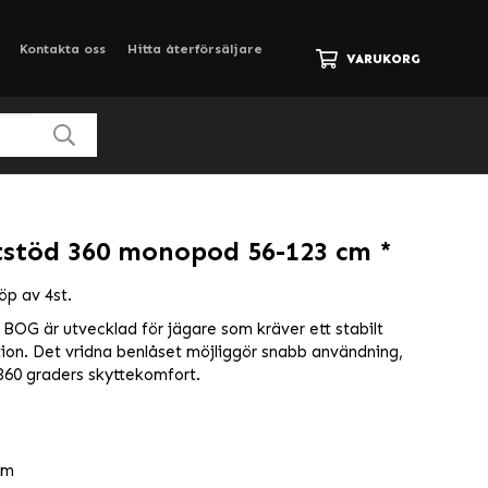
Kontakta oss
Hitta återförsäljare
VARUKORG
tstöd 360 monopod 56-123 cm *
öp av 4st.
BOG är utvecklad för jägare som kräver ett stabilt
ktion. Det vridna benlåset möjliggör snabb användning,
60 graders skyttekomfort.
cm