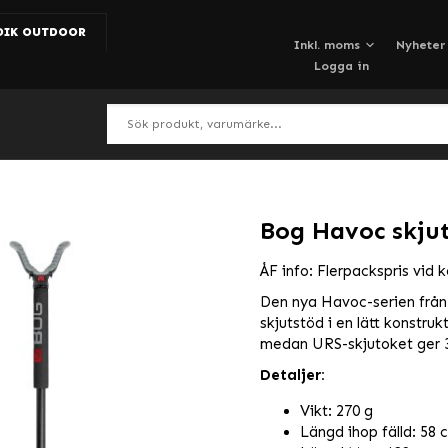
DIK OUTDOOR
Nyheter
Logga in
Bog Havoc skju
ÅF info: Flerpackspris vid k
Den nya Havoc-serien från 
skjutstöd i en lätt konstru
medan URS-skjutoket ger 3
Detaljer:
Vikt: 270 g
Längd ihop fälld: 58 