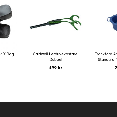
er X Bag
Caldwell Lerduvekastare,
Frankford A
*
Dubbel
Standard 
499 kr
2