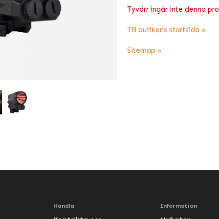
Tyvärr ingår inte denna produ
Till butikens startsida »
Sitemap »
Handla
Information