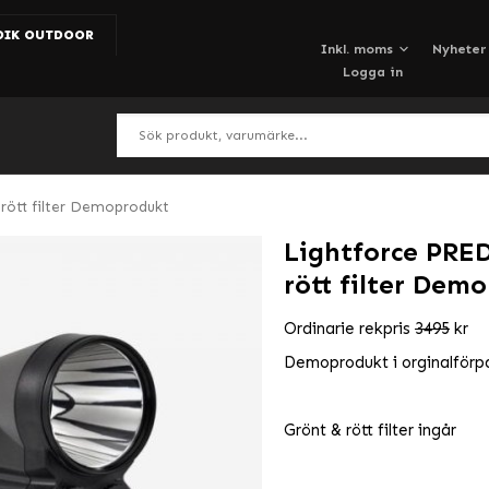
DIK OUTDOOR
Nyheter
Logga in
 rött filter Demoprodukt
Lightforce PRED
rött filter Dem
Ordinarie rekpris
3495
kr
Demoprodukt i orginalförpac
Grönt & rött filter ingår