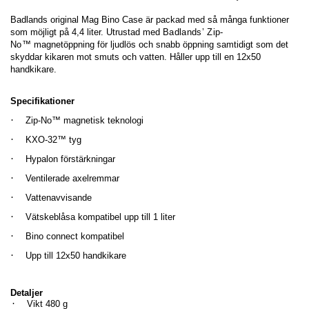
Badlands original Mag Bino Case är packad med så många funktioner
som möjligt på 4,4 liter. Utrustad med
Badlands’ Zip-
No™
magnetöppning för ljudlös och snabb öppning samtidigt som det
skyddar kikaren mot smuts och vatten. Håller upp till en 12x50
handkikare.
Specifikationer
·
Zip-No™ magnetisk teknologi
·
KXO-32™ tyg
·
Hypalon förstärkningar
·
Ventilerade axelremmar
·
Vattenavvisande
·
Vätskeblåsa kompatibel upp till 1 liter
·
Bino connect kompatibel
·
Upp till 12x50 handkikare
Detaljer
·
Vikt 480 g