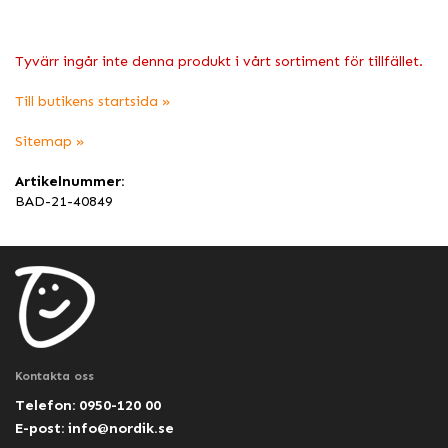
Tyvärr ingår inte denna produkt i vårt sortiment för tillfället.
Till butikens startsida »
Sitemap »
Artikelnummer:
BAD-21-40849
Kontakta oss
Telefon: 0950-120 00
E-post:
info@nordik.se