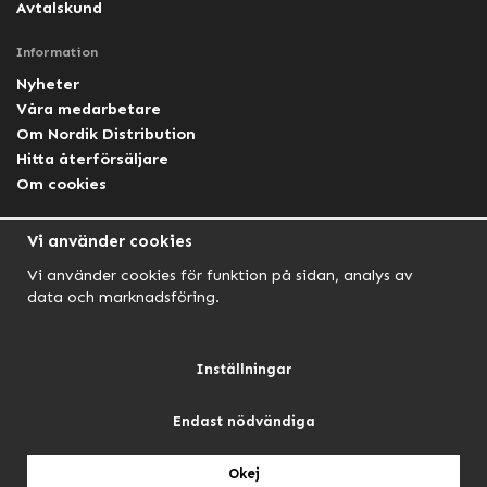
Avtalskund
Information
Nyheter
Våra medarbetare
Om Nordik Distribution
Hitta återförsäljare
Om cookies
Följ oss
Vi använder cookies
Facebook Nordik
Vi använder cookies för funktion på sidan, analys av
Facebook Lightforce Sweden
data och marknadsföring.
YouTube
Instagram
Inställningar
Endast nödvändiga
NORDIK AUTOMOTIVE
NORDIK HUNT
NORDIK OUTDOOR
Okej