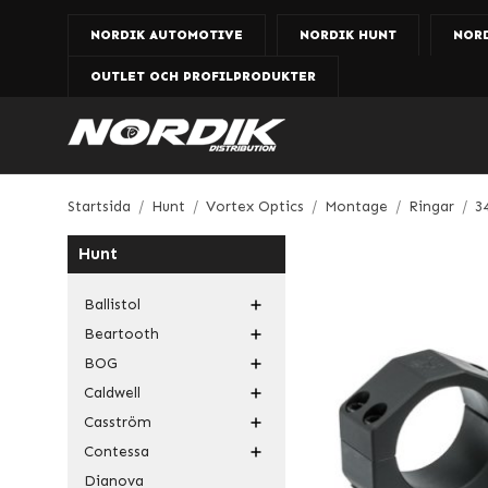
NORDIK AUTOMOTIVE
NORDIK HUNT
NOR
OUTLET OCH PROFILPRODUKTER
Startsida
/
Hunt
/
Vortex Optics
/
Montage
/
Ringar
/
3
Hunt
Ballistol
Beartooth
BOG
Caldwell
Casström
Contessa
Dianova