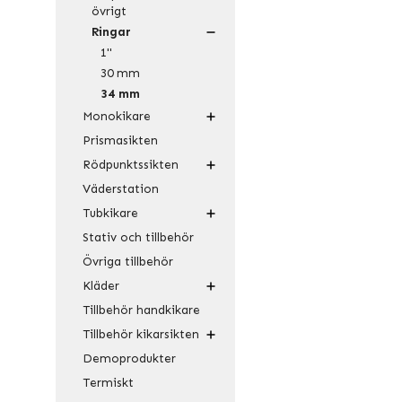
övrigt
Ringar
1"
30 mm
34 mm
Monokikare
Prismasikten
Rödpunktssikten
Väderstation
Tubkikare
Stativ och tillbehör
Övriga tillbehör
Kläder
Tillbehör handkikare
Tillbehör kikarsikten
Demoprodukter
Termiskt