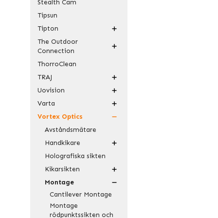
Stealth Cam
Tipsun
Tipton
The Outdoor
Connection
ThorroClean
TRAJ
Uovision
Varta
Vortex Optics
Avståndsmätare
Handkikare
Holografiska sikten
Kikarsikten
Montage
Cantilever Montage
Montage
rödpunktssikten och