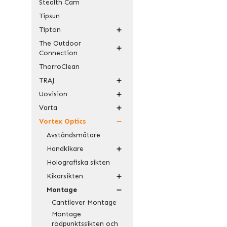
Stealth Cam
Tipsun
Tipton
The Outdoor
Connection
ThorroClean
TRAJ
Uovision
Varta
Vortex Optics
Avståndsmätare
Handkikare
Holografiska sikten
Kikarsikten
Montage
Cantilever Montage
Montage
rödpunktssikten och