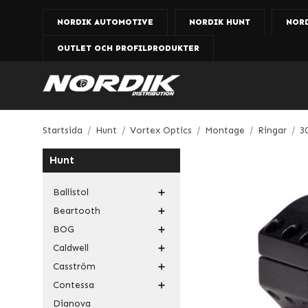
NORDIK AUTOMOTIVE
NORDIK HUNT
NOR
OUTLET OCH PROFILPRODUKTER
Startsida
/
Hunt
/
Vortex Optics
/
Montage
/
Ringar
/
3
Hunt
Ballistol
Beartooth
BOG
Caldwell
Casström
Contessa
Dianova