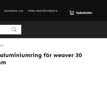
Kontakta oss
Hitta återförsäljare
VARUKORG
7mm
 aluminiumring för weaver 30
mm