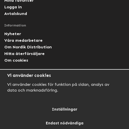
Mina favoriter
Logga in
Avtalskund
Information
Nyheter
Våra medarbetare
Om Nordik Distribution
Hitta återförsäljare
Om cookies
Följ oss
Vi använder cookies
Facebook Nordik
Vi använder cookies för funktion på sidan, analys av
Facebook Lightforce Sweden
data och marknadsföring.
YouTube
Instagram
Inställningar
Endast nödvändiga
NORDIK AUTOMOTIVE
NORDIK HUNT
NORDIK OUTDOOR