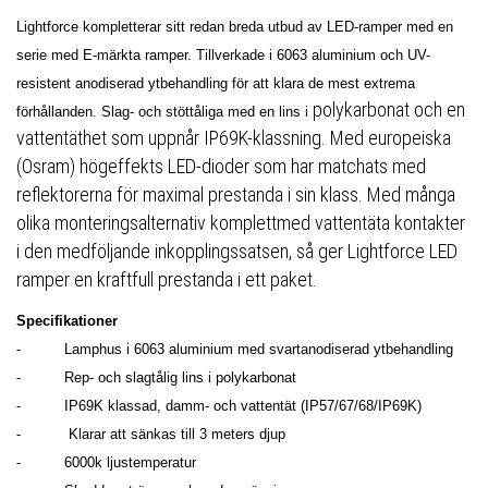
Lightforce kompletterar sitt redan breda utbud av LED-ramper med en
serie med E-märkta ramper. Tillverkade i 6063 aluminium och UV-
resistent anodiserad ytbehandling för att klara de mest extrema
polykarbonat och en
förhållanden. Slag- och stöttåliga med en lins i
vattentäthet som uppnår IP69K-klassning. Med europeiska
(Osram) högeffekts LED-dioder som har matchats med
reflektorerna för maximal prestanda i sin klass. Med många
olika monteringsalternativ komplettmed vattentäta kontakter
i den medföljande inkopplingssatsen, så ger Lightforce LED
ramper en kraftfull prestanda i ett paket.
Specifikationer
-
Lamphus i 6063 aluminium med svartanodiserad ytbehandling
-
Rep- och slagtålig lins i polykarbonat
-
IP69K klassad, damm- och vattentät (IP57/67/68/IP69K)
-
Klarar att sänkas till 3 meters djup
-
6000k ljustemperatur