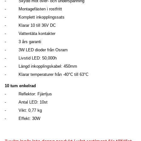
-
Skydd mot över- och underspänning
-
Montagefästen i rostfritt
-
Komplett inkopplingssats
-
Klarar 10 till 36V DC
-
Vattentäta kontakter
-
3 års garanti
-
3W LED dioder från Osram
-
Livstid LED: 50,000h
-
Längd inkopplingskabel: 450mm
-
Klarar temperaturer från -40°C till 63°C
10 tum enkelrad
-
Reflektor: Fjärrljus
-
Antal LED: 10st
-
Vikt: 0,77 kg
-
Effekt: 30W