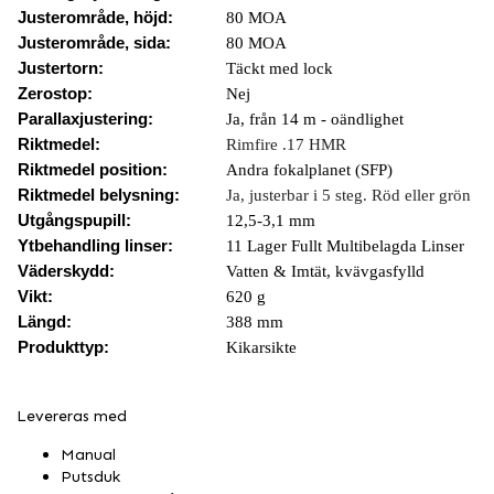
Justerområde, höjd:
80 MOA
Justerområde, sida:
80 MOA
Justertorn:
Täckt med lock
Zerostop:
Nej
Parallaxjustering:
Ja, från 14 m - oändlighet
Riktmedel:
Rimfire .17 HMR
Riktmedel position:
Andra fokalplanet (SFP)
Riktmedel belysning:
Ja, justerbar i 5 steg. Röd eller grön
Utgångspupill:
12,5-3,1 mm
Ytbehandling linser:
11 Lager Fullt Multibelagda Linser
Väderskydd:
Vatten & Imtät, kvävgasfylld
Vikt:
620 g
Längd:
388 mm
Produkttyp:
Kikarsikte
Levereras med
Manual
Putsduk