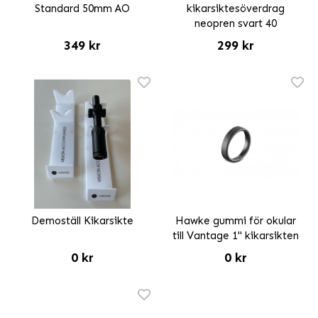
Standard 50mm AO
kikarsiktesöverdrag
neopren svart 40
349 kr
299 kr
Demoställ Kikarsikte
Hawke gummi för okular
till Vantage 1" kikarsikten
0 kr
0 kr