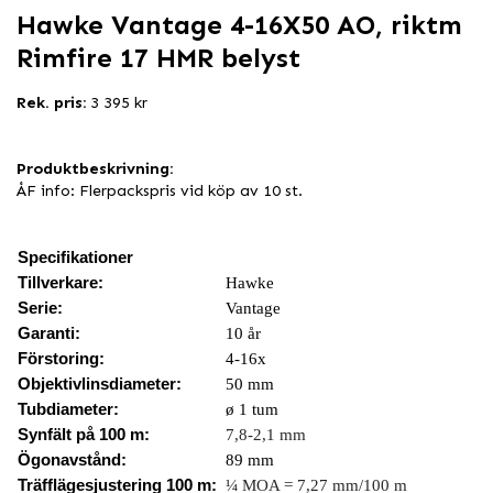
Hawke Vantage 4-16X50 AO, riktm
Rimfire 17 HMR belyst
Rek. pris:
3 395 kr
Produktbeskrivning:
ÅF info: Flerpackspris vid köp av 10 st.
Specifikationer
Tillverkare:
Hawke
Serie:
Vantage
Garanti:
10 år
Förstoring:
4-16x
Objektivlinsdiameter:
50 mm
Tubdiameter:
ø 1 tum
Synfält på 100 m:
7,8-2,1 mm
Ögonavstånd:
89 mm
Träfflägesjustering 100 m:
¼ MOA = 7,27 mm/100 m