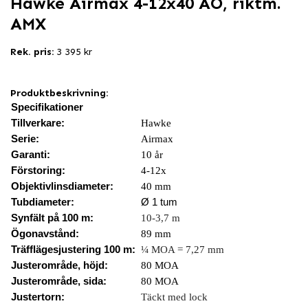
Hawke Airmax 4-12x40 AO, riktm.
AMX
Rek. pris:
3 395 kr
Produktbeskrivning:
Specifikationer
Tillverkare:
Hawke
Serie:
Airmax
Garanti:
10 år
Förstoring:
4-12x
Objektivlinsdiameter:
40 mm
Tubdiameter:
Ø 1 tum
Synfält på 100 m:
10-3,7 m
Ögonavstånd:
89 mm
Träfflägesjustering 100 m:
¼ MOA = 7,27 mm
Justerområde, höjd:
80 MOA
Justerområde, sida:
80 MOA
Justertorn:
Täckt med lock