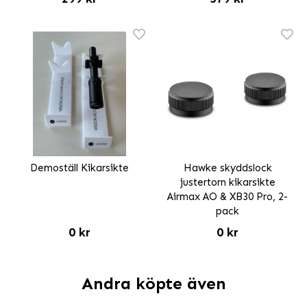
Demoställ Kikarsikte
Hawke skyddslock
justertorn kikarsikte
Airmax AO & XB30 Pro, 2-
pack
0 kr
0 kr
Andra köpte även