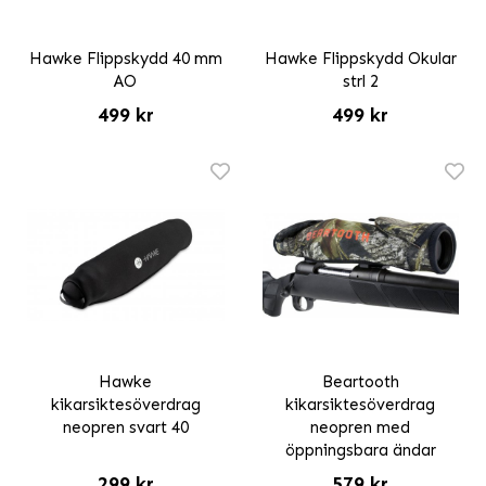
Hawke Flippskydd 40 mm
Hawke Flippskydd Okular
AO
strl 2
499 kr
499 kr
Hawke
Beartooth
kikarsiktesöverdrag
kikarsiktesöverdrag
neopren svart 40
neopren med
öppningsbara ändar
299 kr
579 kr