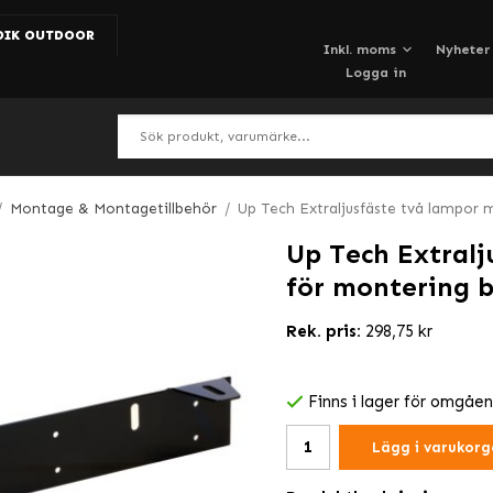
DIK OUTDOOR
Nyheter
Logga in
/
Montage & Montagetillbehör
/
Up Tech Extraljusfäste två lampor
Up Tech Extral
för montering 
Rek. pris:
298,75 kr
Finns i lager för omgåe
Lägg i varukorg