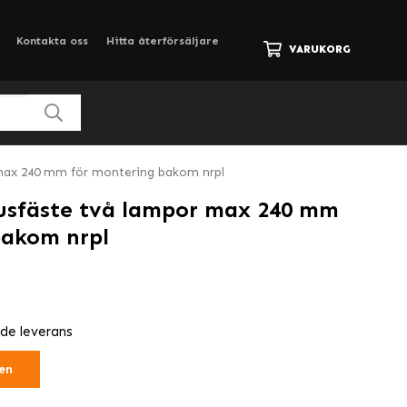
Kontakta oss
Hitta återförsäljare
VARUKORG
 max 240 mm för montering bakom nrpl
jusfäste två lampor max 240 mm
bakom nrpl
nde leverans
en