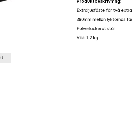
Produktbeskrivning:
Extraljusfäste för två extra
380mm mellan lyktornas fä
Pulverlackerat stål
Vikt 1,2 kg
it