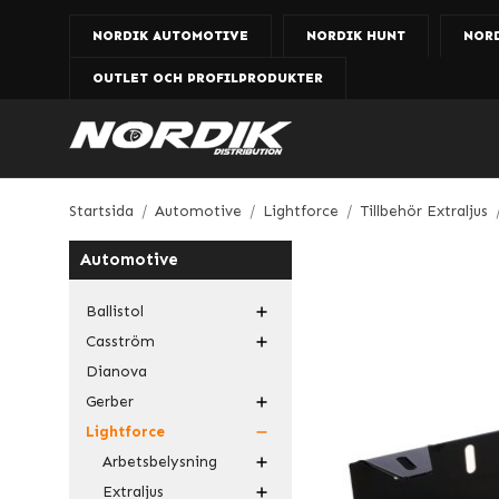
NORDIK AUTOMOTIVE
NORDIK HUNT
NOR
OUTLET OCH PROFILPRODUKTER
Startsida
/
Automotive
/
Lightforce
/
Tillbehör Extraljus
Automotive
Ballistol
Casström
Dianova
Gerber
Lightforce
Arbetsbelysning
Extraljus