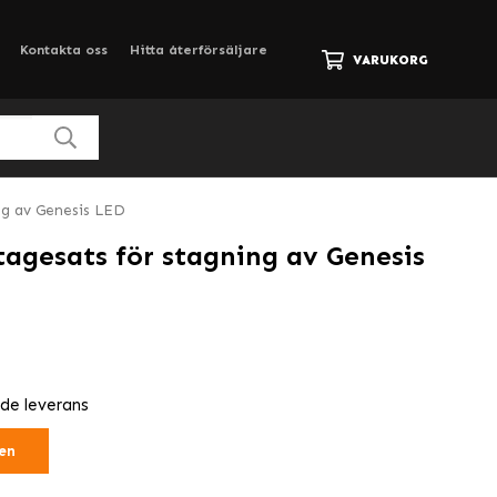
Kontakta oss
Hitta återförsäljare
VARUKORG
ng av Genesis LED
agesats för stagning av Genesis
nde leverans
en