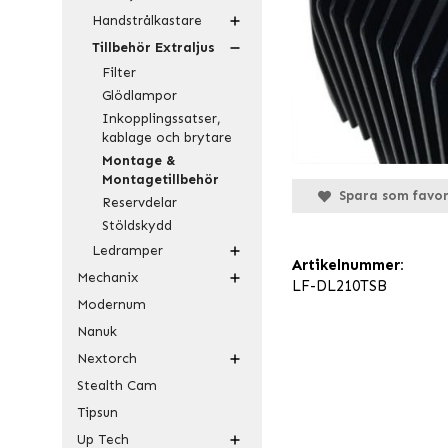
Handstrålkastare
Tillbehör Extraljus
Filter
Glödlampor
Inkopplingssatser,
kablage och brytare
Montage &
Montagetillbehör
Spara som favor
Reservdelar
Stöldskydd
Ledramper
Artikelnummer:
Mechanix
LF-DL210TSB
Modernum
Nanuk
Nextorch
Stealth Cam
Tipsun
Up Tech