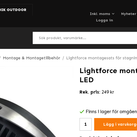
DIK OUTDOOR
Nyheter
Logga in
/
Montage & Montagetillbehör
/
Lightforce montagesats för stagni
Lightforce mont
LED
Rek. pris:
249 kr
Finns i lager för omgåe
Lägg i varukorg