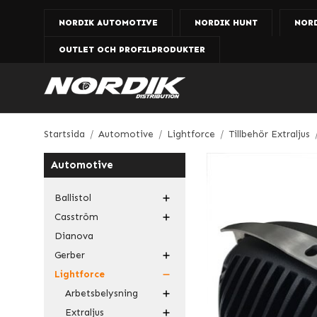
NORDIK AUTOMOTIVE
NORDIK HUNT
NOR
OUTLET OCH PROFILPRODUKTER
Startsida
/
Automotive
/
Lightforce
/
Tillbehör Extraljus
Automotive
Ballistol
Casström
Dianova
Gerber
Lightforce
Arbetsbelysning
Extraljus